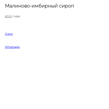
Малиново-имбирный сироп
600г
hdpe
Ozon
Whatsapp