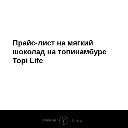
й
Прайс-лист на мягкий
шоколад на топинамбуре
Topi Life
Tilda
Made on