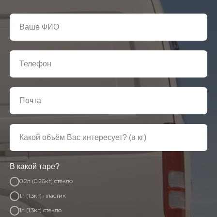
В какой таре?
0.2л (0.26кг) стекло
1л (1.3кг) пластик
1л (1.3кг) стекло